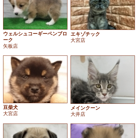
ウェルシュコーギーペンブロ
エキゾチック
ーク
大宮店
矢板店
豆柴犬
メインクーン
大宮店
大井店