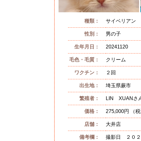
種類：
サイベリアン
性別：
男の子
生年月日：
20241120
毛色・毛質：
クリーム
ワクチン：
２回
出生地：
埼玉県蕨市
繁殖者：
LIN XUANさ
価格：
275,000円 （
店舗：
大井店
備考欄：
撮影日 ２０２