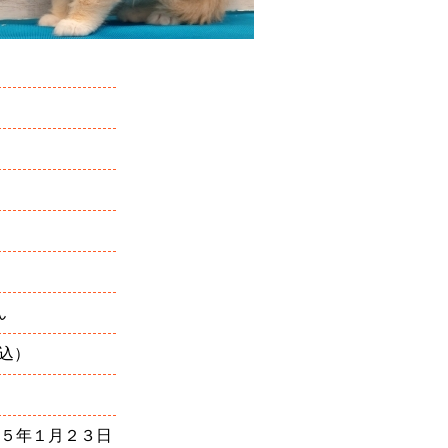
ん
税込）
５年１月２３日