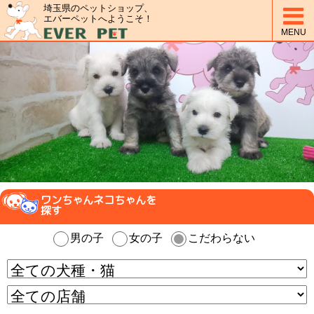
埼玉県のペットショップ、

エバーペットへようこそ！
MENU
ワンちゃんネコちゃんを
探す
男の子
女の子
こだわらない