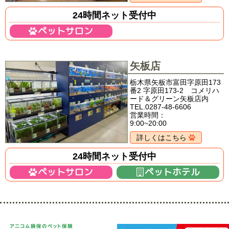
24時間ネット受付中
ペットサロン
矢板店
栃木県矢板市富田字原田173
番2 字原田173-2 コメリハ
ード＆グリーン矢板店内
TEL.0287-48-6606
営業時間：
9:00~20:00
詳しくはこちら
24時間ネット受付中
ペットサロン
ペットホテル