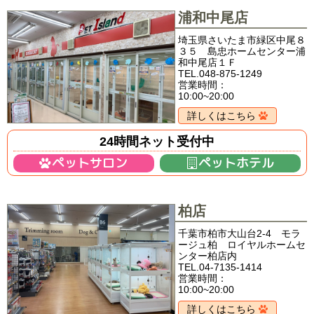
浦和中尾店
埼玉県さいたま市緑区中尾８
３５ 島忠ホームセンター浦
和中尾店１Ｆ
TEL.048-875-1249
営業時間：
10:00~20:00
詳しくはこちら
24時間ネット受付中
ペットサロン
ペットホテル
柏店
千葉市柏市大山台2-4 モラ
ージュ柏 ロイヤルホームセ
ンター柏店内
TEL.04-7135-1414
営業時間：
10:00~20:00
詳しくはこちら