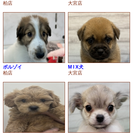
柏店
大宮店
ボルゾイ
M I X犬
柏店
大宮店