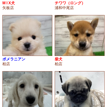
M I X犬
チワワ（ロング）
矢板店
浦和中尾店
ポメラニアン
柴犬
柏店
柏店