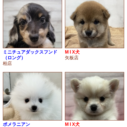
ミニチュアダックスフンド
M I X犬
（ロング）
矢板店
柏店
ポメラニアン
M I X犬