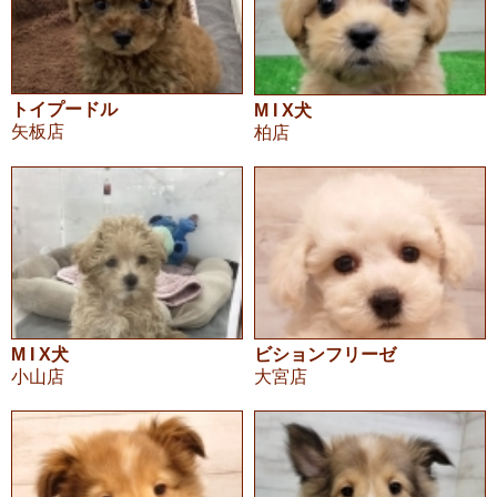
トイプードル
M I X犬
矢板店
柏店
M I X犬
ビションフリーゼ
小山店
大宮店