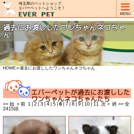
埼玉県のペットショップ、

エバーペットへようこそ！
MENU
過去にお渡ししたワンちゃんネコちゃ
ん
HOME
≫過去にお渡ししたワンちゃんネコちゃん
エバーペットが過去にお渡しした
ワンちゃんネコちゃんたち
<< 始
< 前
1
|
2
|
3
|
4
|
5
|
6
|
7
|
8
|
9
|
10
|
11
次 >
終 >>
全
2415頭