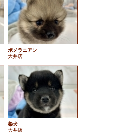
ポメラニアン
大井店
柴犬
大井店