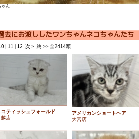
ちゃん
過去にお渡ししたワンちゃんネコちゃんたち
10
|
11
|
12
次 >
終 >>
全2414頭
スコティッシュフォールド
アメリカンショートヘア
川越店
大宮店