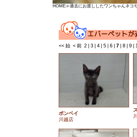
HOME
≫過去にお渡ししたワンちゃんネコ
エバーペットが
<< 始
< 前
2
|
3
|
4
|
5
|
6
|
7
|
8
|
9
|
ボンベイ
川越店