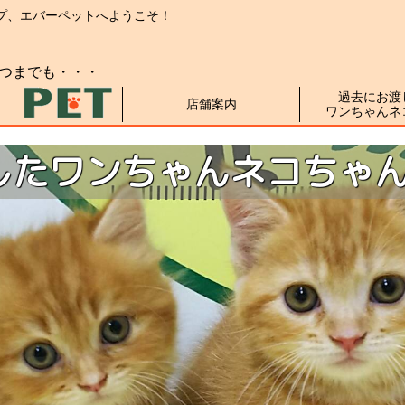
プ、
エバーペットへようこそ！
つまでも・・・
過去にお渡
店舗案内
ワンちゃんネ
したワンちゃんネコちゃ