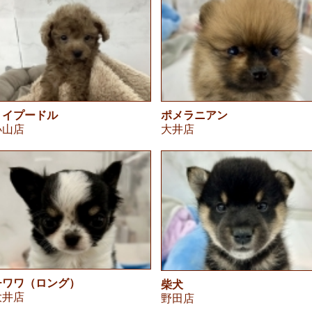
トイプードル
ポメラニアン
小山店
大井店
チワワ（ロング）
柴犬
大井店
野田店