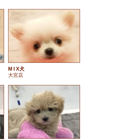
M I X犬
大宮店