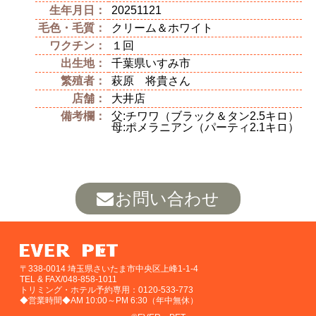
生年月日：
20251121
毛色・毛質：
クリーム＆ホワイト
ワクチン：
１回
出生地：
千葉県いすみ市
繁殖者：
萩原 将貴さん
店舗：
大井店
備考欄：
父:チワワ（ブラック＆タン2.5キロ）
母:ポメラニアン（パーティ2.1キロ）
お問い合わせ
〒338-0014 埼玉県さいたま市中央区上峰1-1-4
TEL & FAX/048-858-1011
トリミング・ホテル予約専用：0120-533-773
◆営業時間◆AM 10:00～PM 6:30（年中無休）