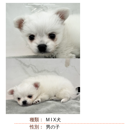
種類：
M I X犬
性別：
男の子