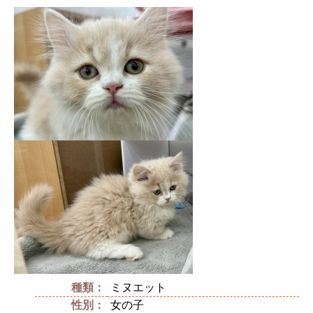
種類：
ミヌエット
性別：
女の子