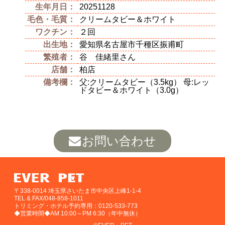
生年月日：
20251128
毛色・毛質：
クリームタビー＆ホワイト
ワクチン：
２回
出生地：
愛知県名古屋市千種区振甫町
繁殖者：
谷 佳緒里さん
店舗：
柏店
備考欄：
父:クリームタビー（3.5kg） 母:レッ
ドタビー＆ホワイト（3.0g）
お問い合わせ
〒338-0014 埼玉県さいたま市中央区上峰1-1-4
TEL & FAX/048-858-1011
トリミング・ホテル予約専用：0120-533-773
◆営業時間◆AM 10:00～PM 6:30（年中無休）