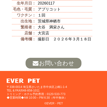
生年月日：
20260117
毛色・毛質：
アプリコット
ワクチン：
１回
出生地：
茨城県神栖市
繁殖者：
大谷 満栄さん
店舗：
大宮店
備考欄：
撮影日 ２０２６年３月１８日
お問い合わせ
〒338-0014 埼玉県さいたま市中央区上峰1-1-4
TEL & FAX/048-858-1011
トリミング・ホテル予約専用：0120-533-773
◆営業時間◆AM 10:00～PM 6:30（年中無休）
©EVER・PET