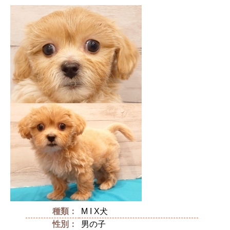
種類：
M I X犬
性別：
男の子