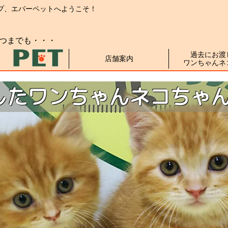
プ、
エバーペットへようこそ！
つまでも・・・
過去にお渡
店舗案内
ワンちゃんネ
したワンちゃんネコちゃ