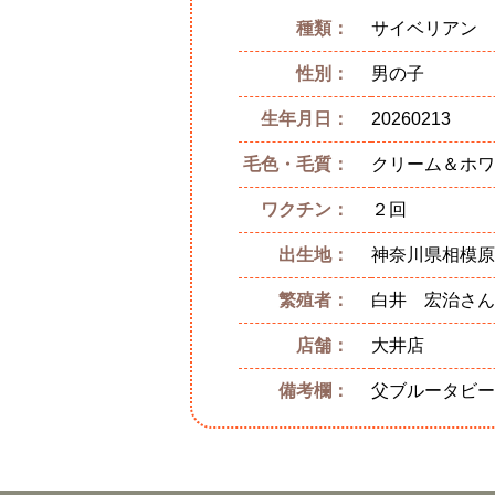
種類：
サイベリアン
性別：
男の子
生年月日：
20260213
毛色・毛質：
クリーム＆ホワ
ワクチン：
２回
出生地：
神奈川県相模原
繁殖者：
白井 宏治さん
店舗：
大井店
備考欄：
父ブルータビー6