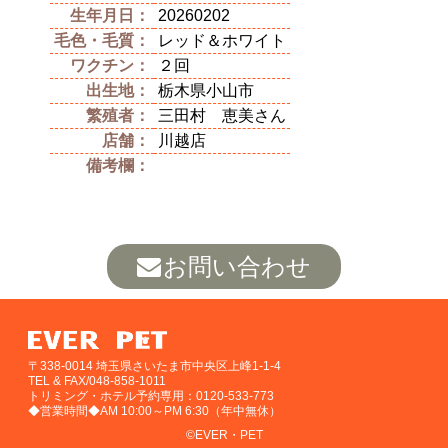
生年月日：
20260202
毛色・毛質：
レッド＆ホワイト
ワクチン：
２回
出生地：
栃木県小山市
繁殖者：
三田村 恵美さん
店舗：
川越店
備考欄：
お問い合わせ
〒338-0014 埼玉県さいたま市中央区上峰1-1-4
TEL & FAX/048-858-1011
トリミング・ホテル予約専用：0120-533-773
◆営業時間◆AM 10:00～PM 6:30（年中無休）
©EVER・PET