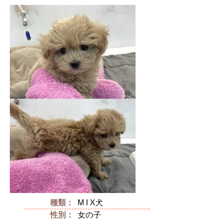
種類：
M I X犬
性別：
女の子