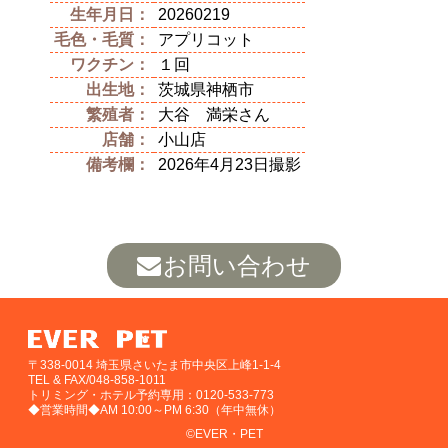
生年月日：
20260219
毛色・毛質：
アプリコット
ワクチン：
１回
出生地：
茨城県神栖市
繁殖者：
大谷 満栄さん
店舗：
小山店
備考欄：
2026年4月23日撮影
お問い合わせ
〒338-0014 埼玉県さいたま市中央区上峰1-1-4
TEL & FAX/048-858-1011
トリミング・ホテル予約専用：0120-533-773
◆営業時間◆AM 10:00～PM 6:30（年中無休）
©EVER・PET