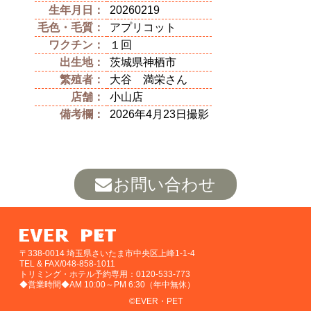
生年月日：
20260219
毛色・毛質：
アプリコット
ワクチン：
１回
出生地：
茨城県神栖市
繁殖者：
大谷 満栄さん
店舗：
小山店
備考欄：
2026年4月23日撮影
お問い合わせ
〒338-0014 埼玉県さいたま市中央区上峰1-1-4
TEL & FAX/048-858-1011
トリミング・ホテル予約専用：0120-533-773
◆営業時間◆AM 10:00～PM 6:30（年中無休）
©EVER・PET