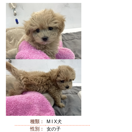
種類：
M I X犬
性別：
女の子