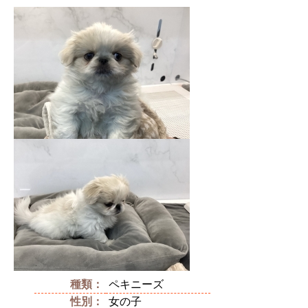
種類：
ペキニーズ
性別：
女の子