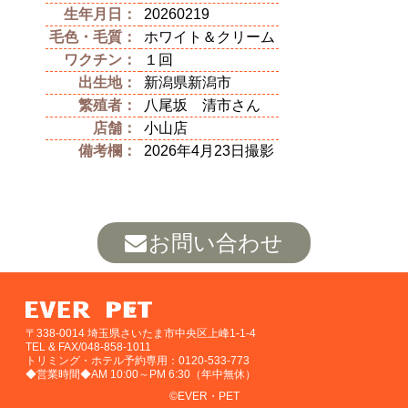
生年月日：
20260219
毛色・毛質：
ホワイト＆クリーム
ワクチン：
１回
出生地：
新潟県新潟市
繁殖者：
八尾坂 清市さん
店舗：
小山店
備考欄：
2026年4月23日撮影
お問い合わせ
〒338-0014 埼玉県さいたま市中央区上峰1-1-4
TEL & FAX/048-858-1011
トリミング・ホテル予約専用：0120-533-773
◆営業時間◆AM 10:00～PM 6:30（年中無休）
©EVER・PET