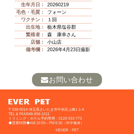
生年月日：
20260219
毛色・毛質：
フォーン
ワクチン：
１回
出生地：
栃木県塩谷郡
繁殖者：
森 康幸さん
店舗：
小山店
備考欄：
2026年4月23日撮影
お問い合わせ
〒338-0014 埼玉県さいたま市中央区上峰1-1-4
TEL & FAX/048-858-1011
トリミング・ホテル予約専用：0120-533-773
◆営業時間◆AM 10:00～PM 6:30（年中無休）
©EVER・PET