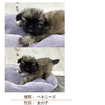
種類：
ペキニーズ
性別：
女の子