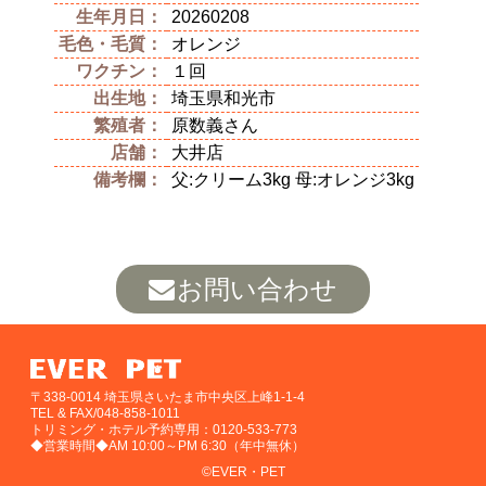
生年月日：
20260208
毛色・毛質：
オレンジ
ワクチン：
１回
出生地：
埼玉県和光市
繁殖者：
原数義さん
店舗：
大井店
備考欄：
父:クリーム3kg 母:オレンジ3kg
お問い合わせ
〒338-0014 埼玉県さいたま市中央区上峰1-1-4
TEL & FAX/048-858-1011
トリミング・ホテル予約専用：0120-533-773
◆営業時間◆AM 10:00～PM 6:30（年中無休）
©EVER・PET